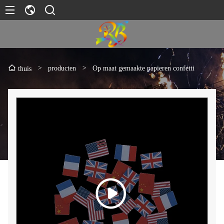
>
producten
>
Op maat gemaakte papieren confetti
thuis