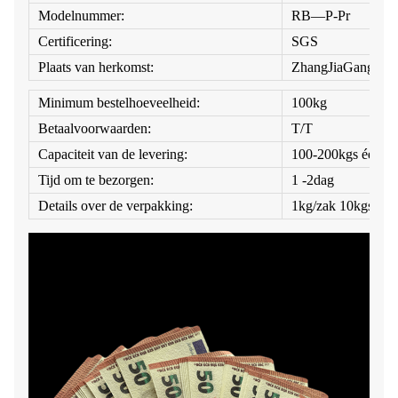
Modelnummer:
RB—P-Pr
Certificering:
SGS
Plaats van herkomst:
ZhangJiaGang
Minimum bestelhoeveelheid:
100kg
Betaalvoorwaarden:
T/T
Capaciteit van de levering:
100-200kgs één d
Tijd om te bezorgen:
1 -2dag
Details over de verpakking:
1kg/zak 10kgs/car