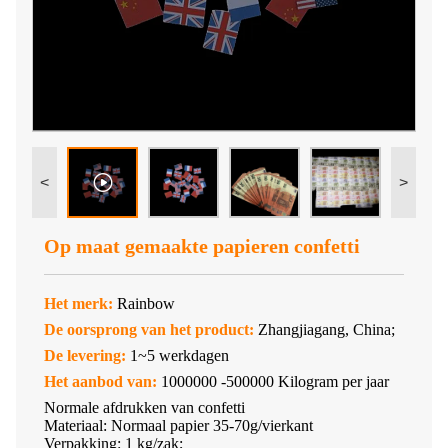
<
>
Op maat gemaakte papieren confetti
Het merk:
Rainbow
De oorsprong van het product:
Zhangjiagang, China;
De levering:
1~5 werkdagen
Het aanbod van:
1000000 -500000 Kilogram per jaar
Normale afdrukken van confetti
Materiaal: Normaal papier 35-70g/vierkant
Verpakking: 1 kg/zak;