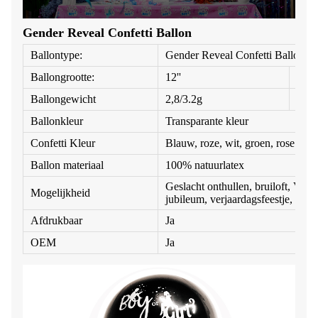
Gender Reveal Confetti Ballon
Ballontype:
Gender Reveal Confetti Ballonne
Ballongrootte:
12''
18''
Ballongewicht
2,8/3.2g
8g
Ballonkleur
Transparante kleur
Confetti Kleur
Blauw, roze, wit, groen, rose goud
Ballon materiaal
100% natuurlatex
Geslacht onthullen, bruiloft, Vale
Mogelijkheid
jubileum, verjaardagsfeestje, enz.
Afdrukbaar
Ja
OEM
Ja