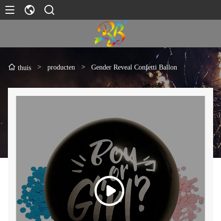
>
producten
>
Gender Reveal Confetti Ballon
thuis