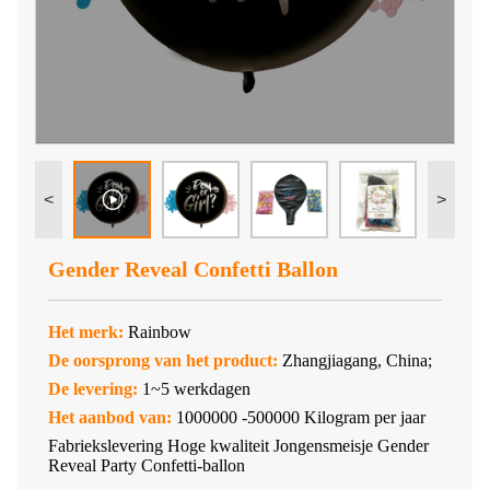
<
>
Gender Reveal Confetti Ballon
Het merk:
Rainbow
De oorsprong van het product:
Zhangjiagang, China;
De levering:
1~5 werkdagen
Het aanbod van:
1000000 -500000 Kilogram per jaar
Fabriekslevering Hoge kwaliteit Jongensmeisje Gender
Reveal Party Confetti-ballon