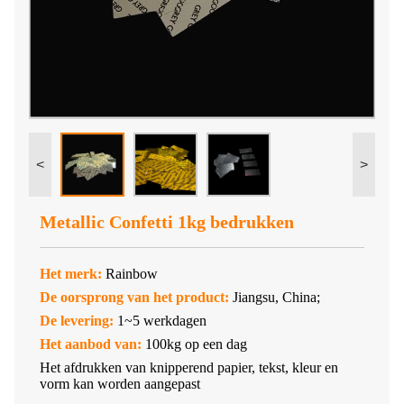
<
>
Metallic Confetti 1kg bedrukken
Het merk:
Rainbow
De oorsprong van het product:
Jiangsu, China;
De levering:
1~5 werkdagen
Het aanbod van:
100kg op een dag
Het afdrukken van knipperend papier, tekst, kleur en
vorm kan worden aangepast