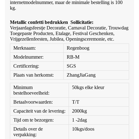
internetmodelnummer, maar de minimale bestelling is 100
kg.
Metallic confetti bedrukken
Sollicitatie:
Verjaardagsfeestje Decoratie, Carnaval Decoratie, Trouwdag
Toegepaste Producten, Etalage, Festival Geschenken,
Vrijgezellenfeesten, Jubilea, Openingsceremonie, etc.
Merknaam:
Regenboog
Modelnummer:
RB-M
Certificering:
SGS
Plaats van herkomst:
ZhangJiaGang
Minimum
50kgs elke kleur
bestelhoeveelheid:
Betaalvoorwaarden:
T/T
Capaciteit van de levering:
2000kg
Tijd om te bezorgen:
1 -2dag
Details over de
10kgs/doos
verpakking: