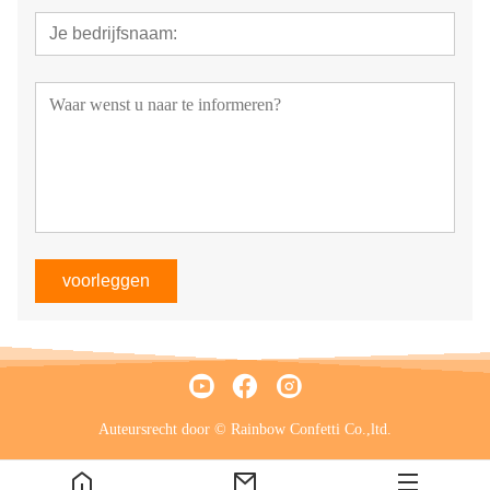
voorleggen
Auteursrecht door © Rainbow Confetti Co.,ltd.